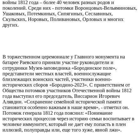
войны 1812 года – более 40 человек разных родов и
поколений. Среди них - потомки Воронцовых-Вельяминовых,
Ушаковых, Потемкиных, Сипягиных, Сеславиных,
Скульских, Норовых, Поливановых, Орловых и многих
других.
В торжественном церемониале у Главного монумента на
батарее Раевского приняли участие руководители и
сотрудники Музея-заповедника «Бородинское поле»,
представители местных властей, военнослужащие
близлежащих воинских частей, участники военно-
исторических сборов «Бородино-2023». С приветствием от
Общества потомков участников Отечественной войны 1812
года выступил его председатель, Виссарион Игоревич
Алявдин. «Сохранение семейной исторической памяти
становится особенно важным в наше время», - отметил он.
Потомок генерала 1812 года пояснил: «Понимание
исторических процессов через историю семьи воспитывает в
человеке иммунитет, который не дает ему попасть в плен
иллюзий, полуправды или, еще того хуже, явной лжи».